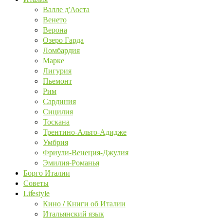
Валле д'Аоста
Венето
Верона
Озеро Гарда
Ломбардия
Марке
Лигурия
Пьемонт
Рим
Сардиния
Сицилия
Тоскана
Трентино-Альто-Адидже
Умбрия
Фриули-Венеция-Джулия
Эмилия-Романья
Борго Италии
Советы
Lifestyle
Кино / Книги об Италии
Итальянский язык