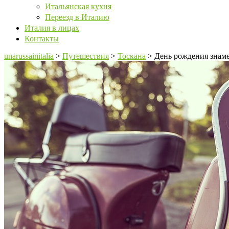
Итальянская кухня
Переезд в Италию
Италия в лицах
Контакты
unarussainitalia
>
Путешествия
>
Тоскана
>
День рождения знаме