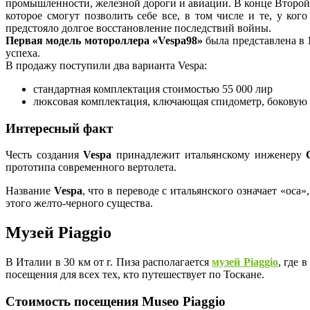
промышленности, железной дороги и авиации. В конце Второ
которое смогут позволить себе все, в том числе и те, у ко
предстояло долгое восстановление последствий войны.
Первая модель мотороллера «Vespa98»
была представлена в
успеха.
В продажу поступили два варианта Vespa:
стандартная комплектация стоимостью 55 000 лир
люксовая комплектация, ключающая спидометр, боковую с
Интересный факт
Честь создания
Vespa
принадлежит итальянскому инженеру
прототипа современного вертолета.
Название
Vespa
, что в переводе с итальянского означает «оса
этого желто-черного существа.
Музей Piaggio
В Италии в 30 км от г. Пиза располагается
музей Piaggio
, где 
посещения для всех тех, кто путешествует по Тоскане.
Стоимость посещения Museo Piaggio