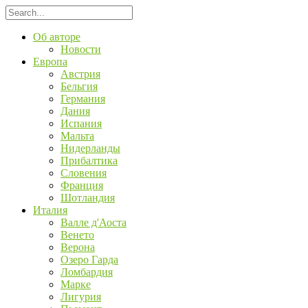
Об авторе
Новости
Европа
Австрия
Бельгия
Германия
Дания
Испания
Мальта
Нидерланды
Прибалтика
Словения
Франция
Шотландия
Италия
Валле д'Аоста
Венето
Верона
Озеро Гарда
Ломбардия
Марке
Лигурия