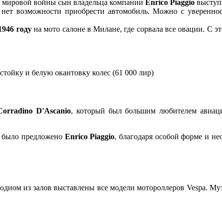
й мировой войны сын владельца компании
Enrico Piaggio
выступи
го нет возможности приобрести автомобиль. Можно с уверенно
1946 году
на мото салоне в Милане, где сорвала все овации. С э
тойку и белую окантовку колес (61 000 лир)
Corradino D'Ascanio
, который был большим любителем авиаци
», было предложено
Enrico Piaggio
, благодаря особой форме и н
в одном из залов выставлены все модели мотороллеров Vespa. М