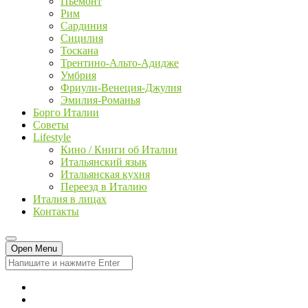
Пьемонт
Рим
Сардиния
Сицилия
Тоскана
Трентино-Альто-Адидже
Умбрия
Фриули-Венеция-Джулия
Эмилия-Романья
Борго Италии
Советы
Lifestyle
Кино / Книги об Италии
Итальянский язык
Итальянская кухня
Переезд в Италию
Италия в лицах
Контакты
Open Menu