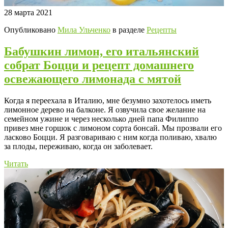
28 марта 2021
Опубликовано
Мила Ульченко
в разделе
Рецепты
Бабушкин лимон, его итальянский
собрат Боцци и рецепт домашнего
освежающего лимонада с мятой
Когда я переехала в Италию, мне безумно захотелось иметь
лимонное дерево на балконе. Я озвучила свое желание на
семейном ужине и через несколько дней папа Филиппо
привез мне горшок с лимоном сорта бонсай. Мы прозвали его
ласково Боцци. Я разговариваю с ним когда поливаю, хвалю
за плоды, переживаю, когда он заболевает.
Читать