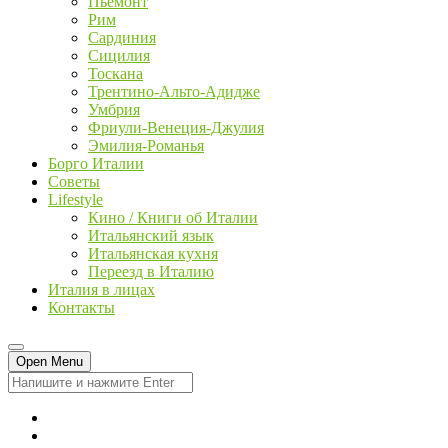
Пьемонт
Рим
Сардиния
Сицилия
Тоскана
Трентино-Альто-Адидже
Умбрия
Фриули-Венеция-Джулия
Эмилия-Романья
Борго Италии
Советы
Lifestyle
Кино / Книги об Италии
Итальянский язык
Итальянская кухня
Переезд в Италию
Италия в лицах
Контакты
Open Menu