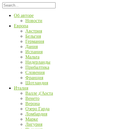
Об авторе
Новости
Европа
Австрия
Бельгия
Германия
Дания
Испания
Мальта
Нидерланды
Прибалтика
Словения
Франция
Шотландия
Италия
Валле д'Аоста
Венето
Верона
Озеро Гарда
Ломбардия
Марке
Лигурия