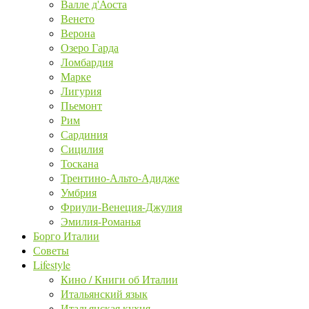
Валле д'Аоста
Венето
Верона
Озеро Гарда
Ломбардия
Марке
Лигурия
Пьемонт
Рим
Сардиния
Сицилия
Тоскана
Трентино-Альто-Адидже
Умбрия
Фриули-Венеция-Джулия
Эмилия-Романья
Борго Италии
Советы
Lifestyle
Кино / Книги об Италии
Итальянский язык
Итальянская кухня