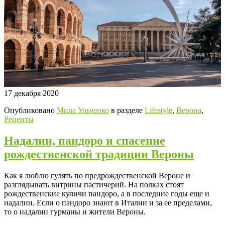
17 декабря 2020
Опубликовано
Мила Ульченко
в разделе
Lifestyle
,
Верона
,
Рецепты
Надалин, пандоро и спасение
рождественской традиции Вероны
Как я люблю гулять по предрождественской Вероне и
разглядывать витрины пастичерий. На полках стоят
рождественские куличи пандоро, а в последние годы еще и
надалин. Если о пандоро знают в Италии и за ее пределами,
то о надалин гурманы и жители Вероны.